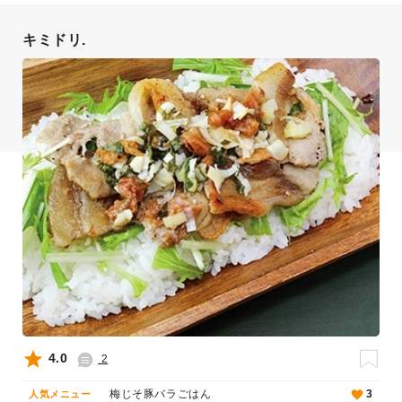
キミドリ.
4.0
2
梅じそ豚バラごはん
3
人気メニュー