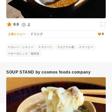
0.0
0
ドリンク
0
人気メニュー
カレー・シチュー
スイーツ
カクテル類
コーヒー
オーガニック・無添加
SOUP STAND by cosmos foods company