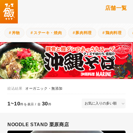
店舗一覧
丼物
ステーキ・焼肉
豚肉料理
鶏肉料理
オーガニック・無添加
1~10
30
件を表示 / 全
件
NOODLE STAND 栗原商店