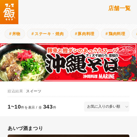
店舗一覧
丼物
ステーキ・焼肉
豚肉料理
鶏肉料理
スイーツ
1~10
343
件を表示 / 全
件
あいづ酒まつり