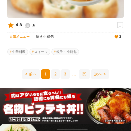
4.8
6
焼き小籠包
2
人気メニュー
中華料理
スイーツ
餃子・小籠包
前へ
1
2
3
35
次へ