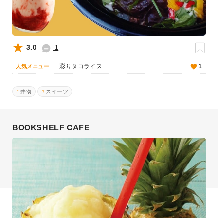
3.0
1
彩りタコライス
1
人気メニュー
丼物
スイーツ
BOOKSHELF CAFE