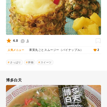
4.0
5
果実丸ごとスムージー（パイナップル）
2
人気メニュー
さっぱり
丼物
スイーツ
博多白天