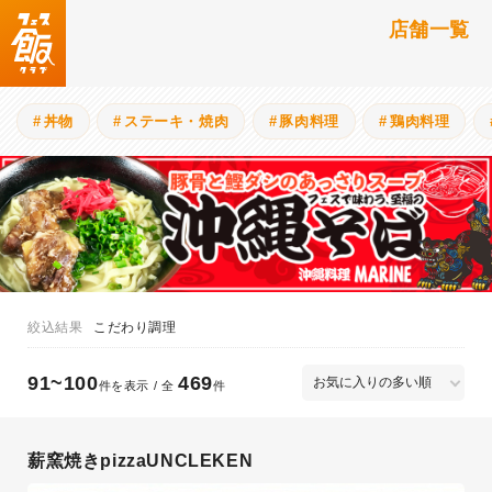
店舗一覧
丼物
ステーキ・焼肉
豚肉料理
鶏肉料理
こだわり調理
91~100
469
件を表示 / 全
件
薪窯焼きpizzaUNCLEKEN