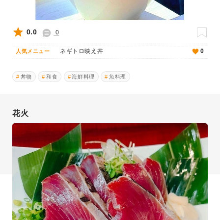
0.0
0
ネギトロ映え丼
0
人気メニュー
丼物
和食
海鮮料理
魚料理
花火