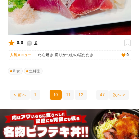
0.0
0
わら焼き 戻りかつおの塩たたき
0
人気メニュー
和食
魚料理
前へ
1
10
11
12
47
次へ