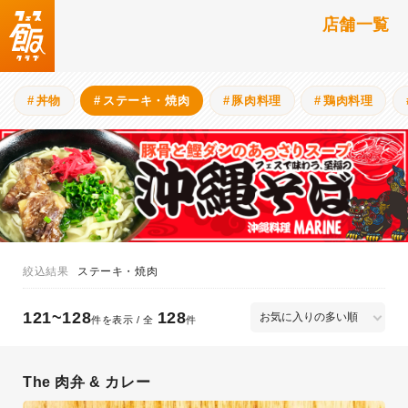
店舗一覧
丼物
ステーキ・焼肉
豚肉料理
鶏肉料理
ステーキ・焼肉
121~128
128
件を表示 / 全
件
The 肉弁 & カレー