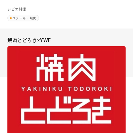
ジビエ料理
ステーキ・焼肉
焼肉とどろき×YWF