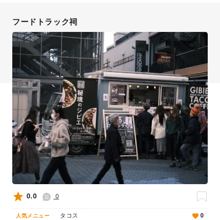
フードトラック祠
0.0
0
タコス
0
人気メニュー