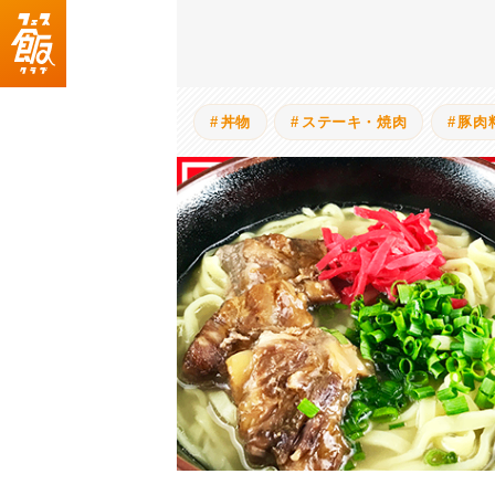
丼物
ステーキ・焼肉
豚肉