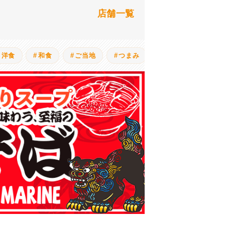
店舗一覧
洋食
和食
ご当地
つまみ
ポテト
海鮮