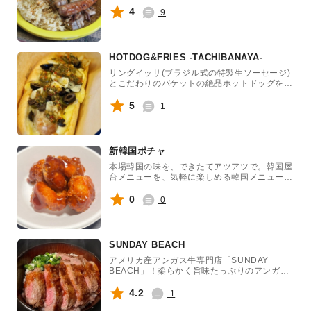
4
9
HOTDOG&FRIES -TACHIBANAYA-
リングイッサ(ブラジル式の特製生ソーセージ)
とこだわりのバケットの絶品ホットドッグを提
供します!一口食べるとリングイッサから肉汁
が溢れ出し、グリルドオニオンを挟んだセミハ
5
1
ードなバケットが旨味をキャッチ。9種のハー
ブとビネガーベースの自家製チミチュリソース
を使ったオリジナルなホットドッグが一押し!
じゃがいもをスマッシュして2度揚げしたクリ
新韓国ポチャ
スピーなフレンチフライとご一緒にご賞味くだ
さい!
本場韓国の味を、できたてアツアツで。韓国屋
台メニューを、気軽に楽しめる韓国メニュー専
門キッチンカーです。一口食べれば、韓国気
分！
0
0
SUNDAY BEACH
アメリカ産アンガス牛専門店「SUNDAY
BEACH」！柔らかく旨味たっぷりのアンガス
牛を、鉄板で一気に焼き上げるステーキとじっ
くりオーブンで蒸し焼きにしたローストビーフ
4.2
1
をご用意。