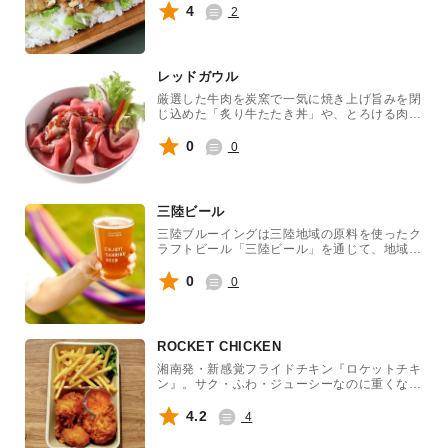
4
2
レッドガウル
厳選した牛肉を炭窯で一気に焼き上げ旨みを閉
じ込めた「炙り牛たたき丼」や、とろける肉の
甘みが味わえる「牛とろ丼」など、肉好きのた
めの逸品を揃えています。
0
0
三陸ビール
三陸ブルーイングは三陸地域の原料を使ったク
ラフトビール「三陸ビール」を通じて、地域の
魅力を発信しています。2026年に新たなブル
ワリーで醸造をスタート。週末のうみねこ、雨
0
0
ニモマケズ風ニモマケズ、伊達男IPA、白ひつ
じのエールをはじめ様々なスタイルのクラフト
ビールを提供します。
ROCKET CHICKEN
湘南発・新感覚フライドチキン『ロケットチキ
ン』。サク・ふわ・ジューシーなのに重くな
い、唯一無二のチキンを、ぜひご賞味くださ
い!
4.2
4