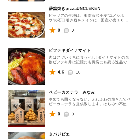
薪窯焼きpizzaUNCLEKEN
ピッツアの生地は、湘南藤沢小麦”ユメシホ
ウ”の石臼引き粉をメインに、国産小麦１０
０％で仕込み、2日間かけて低温熟成させた自
家製。その小麦づくりにも加わり、畑で麦を踏
0
0
み、土にまみれる日々中、ソースは自ら畑で育
てた旬のフレッシュトマトからつくる１００％
自家製トマトソース、そして無農薬で育てたバ
ジルなど、栽培から調理まで、すべてを手がけ
ビフテキダイナマイト
たパーフェクトな自家製ピッツア。
肉はアツいうちに食うべし! ダイナマイトの名
物ビフテキ丼は記憶にも胃袋にも残る逸品で
す。米国産黒毛牛の『味力』をどうぞ!
4.6
10
ベビーカステラ みなみ
冷めても固くならない、ふわふわの焼きたてベ
ビーカステラを提供致します。はちみつ不使用
のため、小さなお子様からご年配の方たちまで
幅広い年代の方たちに人気のベビーカステラで
0
0
す。手土産にもおやつにも最適です。
タバジビエ