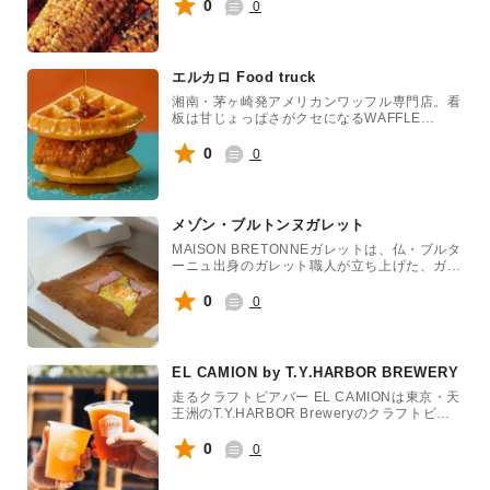
0
0
エルカロ Food truck
湘南・茅ヶ崎発アメリカンワッフル専門店。看
板は甘じょっぱさがクセになるWAFFLE
CHICKEN！サクふわワッフルとジューシーチ
キンの最強コンビ。
0
0
メゾン・ブルトンヌガレット
MAISON BRETONNEガレットは、仏・ブルタ
ーニュ出身のガレット職人が立ち上げた、ガレ
ット専門のフードトラックです。「本物のブル
ターニュの味と温かみ」を届けることを使命
0
0
に、できたての美味しいガレットをご提供して
います。
EL CAMION by T.Y.HARBOR BREWERY
走るクラフトビアバー EL CAMIONは東京・天
王洲のT.Y.HARBOR Breweryのクラフトビー
ルを、全国各地にお届けします。ブルワリー直
送の美味しいビールをご堪能ください。
0
0