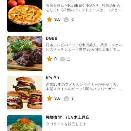
石窯を積んだRUBBER TRAMP。独自の配合
をしている3種のブレンドチーズは、コクと旨
味が絶妙なバランス。そして生地もソースも全
てが手作りです!
3.5
2
DGBB
日本テレビのイッテQ出演芸人、武井ドンゲバ
ビのキッチンカー！世界30ヵ国以上旅して見
つけたメニュー！すべてオリジナルというこだ
わり。キッチンカー製作にあたり、あの今趣味
0
0
では日本一の佐田ビルダーズの佐田さんにキッ
チンカーを製作して頂きました。芸人やミュー
ジシャンが立ち寄るキッチンカーとしてイベン
トを盛り上げます。お笑いライブ感のあるキッ
K’s Pit
チンカーで、アウトドアや旅、音楽などのジャ
ンルでメディアとは深く関わってきたので、美
創業25年のアメリカンダイナーが手がける、
味しい以外もお客さんに喜んで頂くパフォーマ
本場スタイルのビーフ100％ハンバーガー。高
ンスをご用意！また、フードに関しては音楽フ
温グリルで香ばしく焼き上げたパティは肉の旨
ェスや代々木公演イベントも多数出店。ぜひイ
みたっぷり。豊富な味のバリエーションが揃
3.8
8
ベントを盛り上げさせて頂きたいです。
い、世代を問わず楽しめる一品です。
極樂食堂 代々木上原店
タコライスを販売します