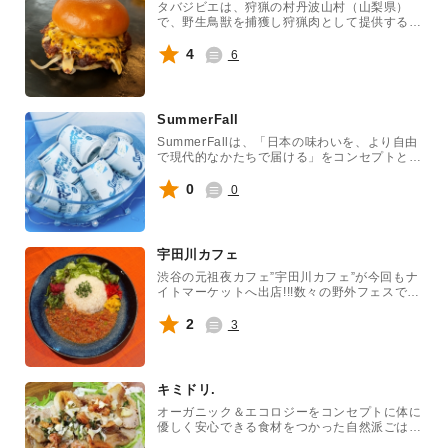
タバジビエは、狩猟の村丹波山村（山梨県）
で、野生鳥獣を捕獲し狩猟肉として提供するキ
ッチンカーです。
4
6
SummerFall
SummerFallは、「日本の味わいを、より自由
で現代的なかたちで届ける」をコンセプトとし
たクラフトドリンクブランドです。日本酒や焼
酎といった従来のカテゴリーにとらわれず、フ
0
0
ルーツやハーブ、日本由来の素材を掛け合わせ
ることで、新しい味覚の体験をお楽しみいただ
けます。
宇田川カフェ
渋谷の元祖夜カフェ”宇田川カフェ”が今回もナ
イトマーケットへ出店!!!数々の野外フェスでも
大人気の”渋谷キーマカレー”や生パスタを使用
した”明太子パスタ”デザートには”バナナシェイ
2
3
ク”や”コーヒーフロート”を是非♪渋谷ビールや
CBDビール等クラフトビールも充実してます!!!
キミドリ.
オーガニック＆エコロジーをコンセプトに体に
優しく安心できる食材をつかった自然派ごはん
のお店です