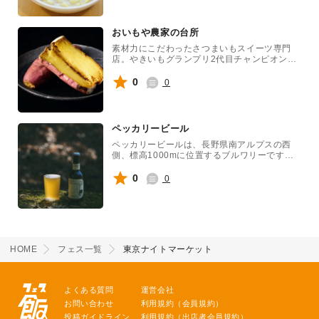
おいもや農家の台所
素材力にこだわったさつまいもスイーツ専門
店。やきいもグランプリ2代目チャンピオン受
賞の「塩やきいも」は、ほんのり塩味が甘みを
引き立てる自然派スイーツ。冷たい焼き芋はよ
0
0
り強い甘みが楽しめおすすめです。
ペッカリービール
ペッカリービールは、長野県南アルプスの西
側、標高1000mに位置するブルワリーです。
長野県の自然と味わいを表現することを重視し
ており、ユニークなフレーバーが特徴で、地域
0
0
の特色を生かしたビール作りを目指していま
す。リンゴやレモンなどのフルーツや、ボタニ
カル、ハーブを使った多彩なビールが人気を集
めています。
HOME
フェス一覧
東京ナイトマーケット
よくある質問
運営会社
お問い合わせ
利用規約（会員規約）
投稿ガイドライン
利用規約（出店者会員規約）