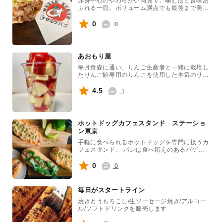
赤身中心のやわらかい肉質で、噛むほど旨味あ
ふれる一皿。ボリューム満点でも最後まで美味
しくお召し上がりいただけます。
0
0
あおもり屋
毎月青森に通い、りんご生産者と一緒に栽培し
たりんご飴専用のりんごを使用した本気のりん
ご飴をご提供。
4.5
1
ホットドッグカフェスタンド ステーショ
ン東京
手軽に食べられるホットドッグを専門に扱うカ
フェスタンド。 パンは食べ応えのあるバゲッ
トを使用し、ソーセージは厳選した粗挽きポー
クを使いパンとの相性を追求。 秘伝のオリジ
0
0
ナルソースを使い、ご提供までに1本1本オー
ブンで、外側はサクッと、内側はフワッと、ジ
ューシーに焼き上げてご提供しています。 食
毎日がスタートライン
べ応えのあるガツっとした逸品を”スタイリッ
焼きとうもろこし/生ソーセージ焼き/アルコー
シュ”に、そして”ジューシー”にお届けします。
ル/ソフトドリンクを販売します
ホットドッグと相性の良いコーヒーやラテ、ク
ラフトビールもご用意。