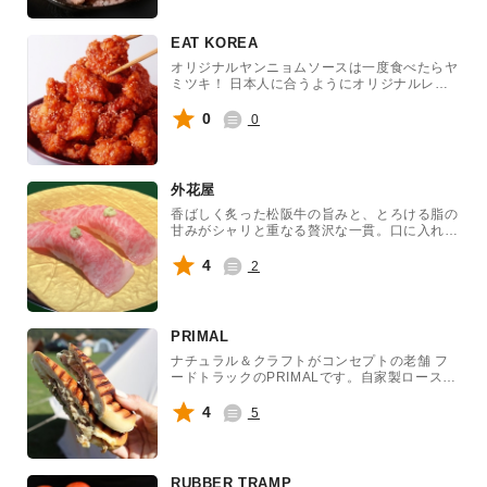
EAT KOREA
オリジナルヤンニョムソースは一度食べたらヤ
ミツキ！ 日本人に合うようにオリジナルレシ
ピで仕上げています！ サムギョプサルの豚バ
ラも柔らかジューシー！
0
0
外花屋
香ばしく炙った松阪牛の旨みと、とろける脂の
甘みがシャリと重なる贅沢な一貫。口に入れた
瞬間、上質なコクと余韻が広がる、特別感あふ
れる極上の炙り寿司です。
4
2
PRIMAL
ナチュラル＆クラフトがコンセプトの老舗 フ
ードトラックのPRIMALです。自家製ロースト
ポークを使用したオリジナルキューバサンドと
産地直送のじゃがいもを使用したプレミアムフ
4
5
レンチフライなど人気のメニューをご用意して
皆様のお越しをお待ちしています。
RUBBER TRAMP