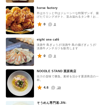
horse factory
外はカリッと中はジューシーな特製ザンギ、揚
げたてロングポテト、旨み溢れるタン串！お酒
が止まらない最強ラインナップでナイトマーケ
ットを盛り上げます！
0
0
eight one café
淡路牛 島ぎょうざ/淡路牛 島の揚げぎょうざ/
淡路牛メンチカツを販売します
0
0
NOODLE STAND 栗原商店
出汁の旨味で勝負。素材を活かす栗原商店の一
杯。
4.6
19
そうめん専門甚-JIN-