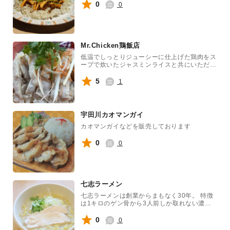
0
0
Mr.Chicken鶏飯店
低温でしっとりジューシーに仕上げた鶏肉をス
ープで炊いたジャスミンライスと共にいただく
シンガポールの国民食。当店秘伝のチリソース
とダークソースをかけて本格シンガポールチキ
5
1
ンライスをご堪能ください。
宇田川カオマンガイ
カオマンガイなどを販売しております
0
0
七志ラーメン
七志ラーメンは創業からまもなく30年。 特徴
は1キロのゲン骨から3人前しか取れない濃厚
なスープと濃厚な浅利を掛け合わせたWスープ
が決め手！２０２４年相模原ラーメンフェス
0
0
タ、グランプリの味をご賞味ください！