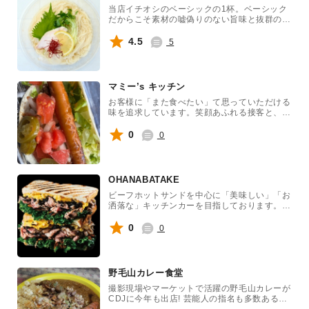
当店イチオシのベーシックの1杯。ベーシック
だからこそ素材の嘘偽りのない旨味と抜群の喉
越しを存分にご堪能できます！暑い昼はもちろ
ん、夜気温が下がってきた時は煮麺(にゅうめ
4.5
5
ん)としてお楽しみいただけます。
マミー’s キッチン
お客様に「また食べたい」て思っていただける
味を追求しています。笑顔あふれる接客と、心
を込めた一品一品。リピーターに愛されるタコ
ス屋として、味・接客・笑顔すべてで日本一を
0
0
目指し、これからも走り続けます。オーガニッ
ク野菜をふんだんに使った、牛肉100%赤身タ
コスミートに自家製サルサで誰でも美味しく。
OHANABATAKE
ビーフホットサンドを中心に「美味しい」「お
洒落な」キッチンカーを目指しております。場
所に応じたメニュー構成で満足度の高いクオリ
ティーを追求しますので宜しくお願い致しま
0
0
す。
野毛山カレー食堂
撮影現場やマーケットで活躍の野毛山カレーが
CDJに今年も出店! 芸能人の指名も多数あるカ
レーで盛り上がりましょう。