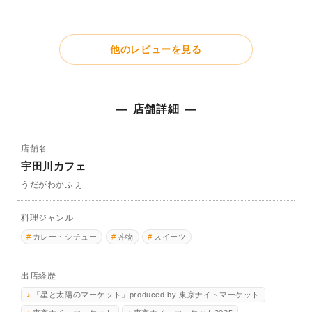
この味なら看板もっとお洒落にしてくれればいいのに…
バナナシェイクも飲んだけど、バナナ味とかじゃなく
他のレビューを見る
て、しっかりバナナで美味しかった！
ただ、カレーの米が芯残ってたのはかなり残念だった…
店舗詳細
店舗名
宇田川カフェ
うだがわかふぇ
料理ジャンル
カレー・シチュー
丼物
スイーツ
出店経歴
「星と太陽のマーケット」produced by 東京ナイトマーケット