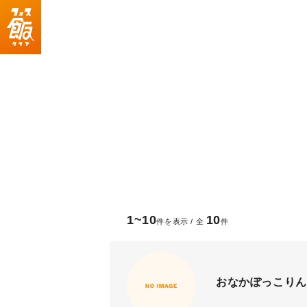
1~10
10
件を表示 / 全
件
おなかぽっこりん