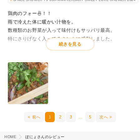
鶏肉のフォー🍜！！
雨で冷えた体に暖かい汁物を。
数種類のお野菜が入って味付けもサッパリ最高。
特にさりげなく入ってるミントに感動しました。
続きを見る
前へ
1
2
3
5
次へ
HOME
ぽにょさんのレビュー