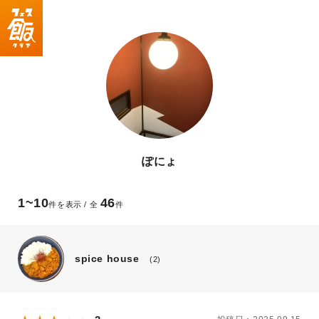
ぽにょ
1~10
46
件を表示 / 全
件
spice house
(2)