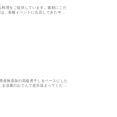
る料理をご提供しています。素材にこだ
では、各種イベントに出店してきた中で
販売します。
葉県産無添加の高級煮干しをベースにした
くる淡麗のおでんで是非温まってくださ