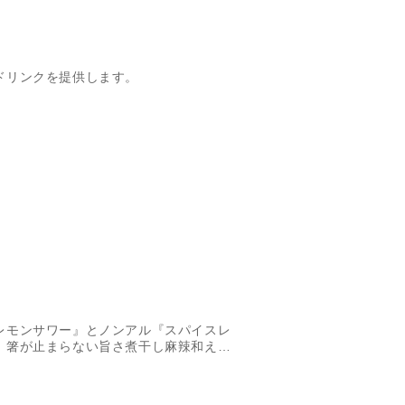
ドリンクを提供します。
レモンサワー』とノンアル『スパイスレ
、箸が止まらない旨さ煮干し麻辣和えソ
丼どれも激ウマ！です！ぜひご来店お待