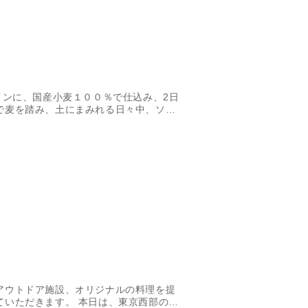
インに、国産小麦１００％で仕込み、2日
で麦を踏み、土にまみれる日々中、ソー
家製トマトソース、そして無農薬で育て
トな自家製ピッツア。
アウトドア施設、オリジナルの料理を提
ていただきます。 本日は、東京西部の青