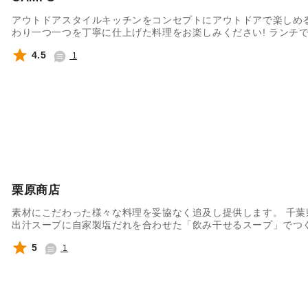
アウトドアスタイルキッチンをコンセプトにアウトドアで楽しめ
わり一つ一つを丁寧に仕上げた料理をお楽しみください! ランチ
人気のあるメニューを揃えています!おいしい道ではルーロー飯を
4.5
1
栗原商店
素材にこだわった様々な料理を妥協なく追及し提供します。 千
出汁スープに自家製塩だれを合わせた「飲み干せるスープ」でつ
い。
5
1