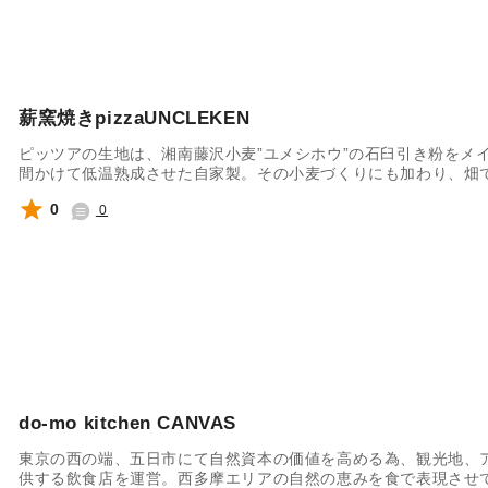
薪窯焼きpizzaUNCLEKEN
ピッツアの生地は、湘南藤沢小麦”ユメシホウ”の石臼引き粉をメ
間かけて低温熟成させた自家製。その小麦づくりにも加わり、畑
スは自ら畑で育てた旬のフレッシュトマトからつくる１００％自
0
0
たバジルなど、栽培から調理まで、すべてを手がけたパーフェク
do-mo kitchen CANVAS
東京の西の端、五日市にて自然資本の価値を高める為、観光地、
供する飲食店を運営。西多摩エリアの自然の恵みを食で表現させ