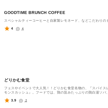
GOODTIME BRUNCH COFFEE
スペシャルティーコーヒーと自家製レモネード、などこだわりの
4
4
どりかむ食堂
フェスやイベントで大人気！！どりかむ食堂名物の、『スパイス
モンスカッシュ』。フードでは、鶏の旨みたっぷりの鶏白湯ソバ
バ、ピリッと痺れるスパイスに、濃厚チーズが最高な麻辣チーズ
3.9
2
ちしております！