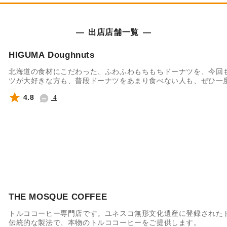
出店店舗一覧
HIGUMA Doughnuts
北海道の食材にこだわった、ふわふわもちもちドーナツを、今回
ツが大好きな方も、普段ドーナツをあまり食べない人も、ぜひ一
い。富士山の麓で食べる揚げたてドーナツは最高ですよー！！
4.8
4
THE MOSQUE COFFEE
トルココーヒー専門店です。ユネスコ無形文化遺産に登録された
伝統的な製法で、本物のトルココーヒーをご提供します。