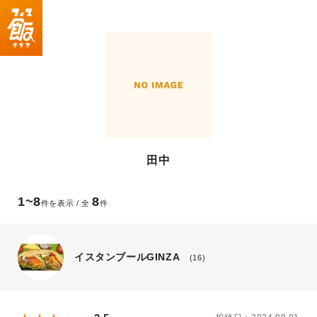
田中
1~8
8
件を表示 / 全
件
イスタンブールGINZA
(16)