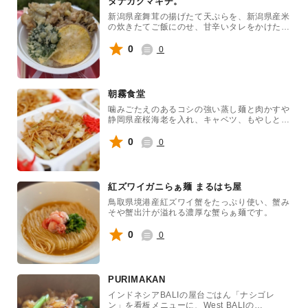
タナカクマキチ。
新潟県産舞茸の揚げたて天ぷらを、新潟県産米
の炊きたてご飯にのせ、甘辛いタレをかけた舞
茸天丼です！通常バージョンでベジタリアン対
応になります。カツオ出汁の入っていないタレ
0
0
に変えてビーガン対応も可能です。
朝霧食堂
噛みごたえのあるコシの強い蒸し麺と肉かすや
静岡県産桜海老を入れ、キャベツ、もやしとソ
ースで炒め、最後にイワシの削り粉をたっぷり
かけて食べる富士宮名物です。
0
0
紅ズワイガニらぁ麺 まるはち屋
鳥取県境港産紅ズワイ蟹をたっぷり使い、蟹み
そや蟹出汁が溢れる濃厚な蟹らぁ麺です。
0
0
PURIMAKAN
インドネシアBALIの屋台ごはん「ナシゴレ
ン」を看板メニューに、West BALIの