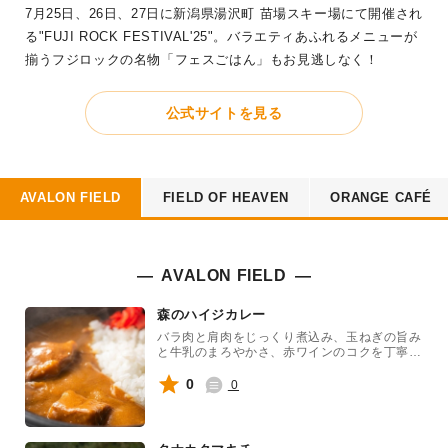
7月25日、26日、27日に新潟県湯沢町 苗場スキー場にて開催され
る"FUJI ROCK FESTIVAL'25"。バラエティあふれるメニューが
揃うフジロックの名物「フェスごはん」もお見逃しなく！
公式サイトを見る
AVALON FIELD
FIELD OF HEAVEN
ORANGE CAFÉ
AVALON FIELD
森のハイジカレー
バラ肉と肩肉をじっくり煮込み、玉ねぎの旨み
と牛乳のまろやかさ、赤ワインのコクを丁寧に
引き出したカレーです。とろけるようにやわら
かいお肉と、やさしく深みのある味わい楽しん
0
0
でください。