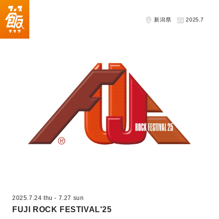
新潟県
2025.7
2025.7.24 thu
-
7.27 sun
FUJI ROCK FESTIVAL'25