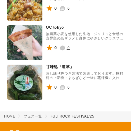
Perancak(プランチャ)村から
「PURIMAKAN」がフジロックに初登場！甘
0
0
辛ソースと香ばしいスパイスがクセになる、本
場の香り漂う一皿を是非体験してみて下さい。
OC tokyo
無農薬小麦を使用した生地、ジャリっと食感の
喜界島の島ザラメと身体にやさしいグラスフェ
ッドバターのみで仕上げるシンプルなOC
tokyo 1番人気の定番クレープです。
0
0
甘味処「道草」
蒸し練り杵つき製法で製造しております。原材
料の上新粉・よもぎなど一緒に蒸練機に入れ蒸
しながら練って生地を作ります。もち粉とは違
い程よいこしのある生地に仕上がっておりま
0
0
す。出来上がった生地は餅つき機で杵で突きま
す。 生地と北海道産の小豆を使用した餡子を
包餡機と言われる機械に入れで包み、色の良い
生笹で一つ一つ手作業で巻いて、最後に蒸して
仕上げます。
HOME
フェス一覧
FUJI ROCK FESTIVAL'25