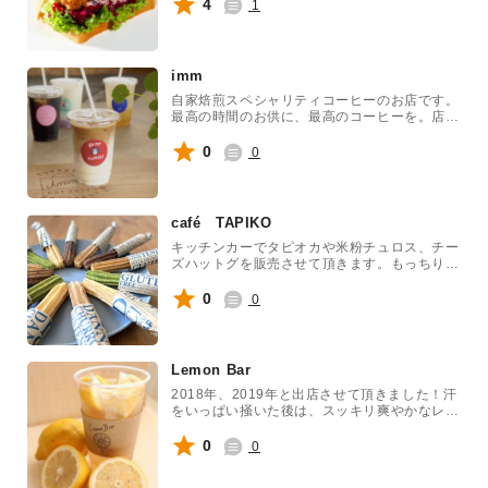
フライサンドをフェス仕様にホットドッグで復
4
1
刻販売！ドリンクも永山本家酒造場
「Dr.KONG生ビール」や「夏みかんサワー」
など山口県に特化したラインナップ！地元食な
らではのフェス飯をお楽しみに！！
imm
自家焙煎スペシャリティコーヒーのお店です。
最高の時間のお供に、最高のコーヒーを。店舗
と変わらぬクオリティを目指して提供させて頂
きます。
0
0
café TAPIKO
キッチンカーでタピオカや米粉チュロス、チー
ズハットグを販売させて頂きます。もっちりと
した米粉のチュロスの食感は抜群です！！フェ
スで疲れた体に是非！！
0
0
Lemon Bar
2018年、2019年と出店させて頂きました！汗
をいっぱい掻いた後は、スッキリ爽やかなレモ
ネードでリフレッシュしてください！
0
0