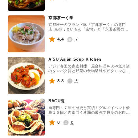
京都ぽーく亭
京都唯一のブランド豚『京都ぽーく』の専門
店! 京のうまいもん『京鴨』と『永田茶園のラ
テ』も販売! ぜひ京都を感じてください! みん
なでおこしやす!
4.4
7
A.SU Asian Soup Kitchen
アジア各国の家庭料理・屋台料理を肉や魚介類
のタンパク質と野菜の食物繊維やビタミンなど
の栄養をバランス良く食べられるようにアレン
ジした、アジア料理専門店です。 台湾牛肉飯
3.8
5
(ニュウロウハン)は台湾の牛肉麺屋の裏メニュ
ーとして現地で親しまれている旨味たっぷりの
牛肉ご飯です。 しっかりと取った牛ダシと醤
油をベースに、八角や花椒、豆板醤などのパン
BAGU龍
チのあるタレで、牛すじ肉をトロトロになるま
で煮込みました。台湾らしいスパイシーさもあ
肉専門１７年の歴史と実績！グルメイベント優
りながら、醤油ベースの親しみのある味わい
勝１５回と肉部門４連覇の最強で最高のお肉で
と、温泉卵のまろやかさがベストマッチでつい
す。フェスは祭り！BAGU龍肉祭りで盛り上げ
ついおかわりしたくなる美味しさです！ 熟成
ます！
0
0
コチュジャンを使用した自家製のヤンニョムダ
レをたっぷり絡めたヤンニョムチキンを召し上
がれ！