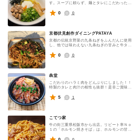
す。スープに頼らず、麺とタレにこだわった麺
を食べるラーメンです。秘伝のタレと油、麺を
かき混ぜて食べるとやみつきになります。
0
0
京都伏見創作ダイニングPATAYA
京都の伝統京野菜の九条ねぎをふんだんに使用
し、他では味わえない九条ねぎの甘みと牛タン
の食感が最高の絶品焼きそばです。是非一度、
ご賞味ください。
0
0
犇堂
こだわりのハラミ肉をどんぶりにしました！！
特製のタレと肉汁の相性も抜群！是非ご賞味く
ださい！！
5
1
こてつ家
牛の街三重県松阪市から出店。リピート率Ｎｏ
１の「ホルモン焼きそば」は、ホルモンの甘み
に職人秘伝のソースが旨さを惹きたてる一品で
す
0
0