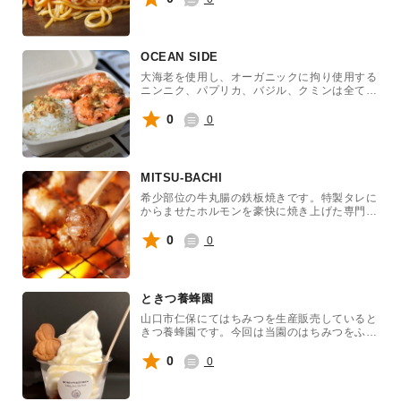
OCEAN SIDE
大海老を使用し、オーガニックに拘り使用する
ニンニク、パプリカ、バジル、クミンは全てオ
ーガニックです。 旨味たっぷりガーリックシ
ュリンプ、国産A5和牛を使った贅沢ロコモ
0
0
コ、15種のスパイスを使ったタコライス…フ
ェス飯の常識をこえた繊細な味をご堪能あれ！
MITSU-BACHI
希少部位の牛丸腸の鉄板焼きです。特製タレに
からませたホルモンを豪快に焼き上げた専門店
の味をお楽しみください！
0
0
ときつ養蜂園
山口市仁保にてはちみつを生産販売していると
きつ養蜂園です。今回は当園のはちみつをふん
だんに使用したはちみつジェラートと、砂糖不
使用のお菓子をお届けします。はちみつ本来の
0
0
味と香りをお楽しみください！