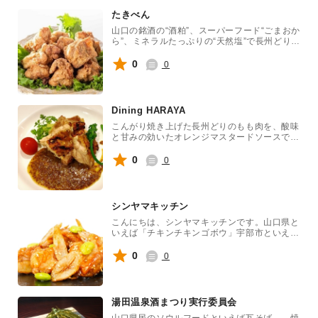
たきべん
山口の銘酒の“酒粕”、スーパーフード“ごまおか
ら”、ミネラルたっぷりの“天然塩”で長州どりを
漬け込みました。山口県産の米粉をまぶし、国
産米油でサクッと仕上げました。
0
0
Dining HARAYA
こんがり焼き上げた長州どりのもも肉を、酸味
と甘みの効いたオレンジマスタードソースでお
召し上がり下さい！
0
0
シンヤマキッチン
こんにちは、シンヤマキッチンです。山口県と
いえば「チキンチキンゴボウ」宇部市といえば
「宇部小野茶」郷土に伝わる「食」で皆さまの
enjoyeating！を応援します。
0
0
湯田温泉酒まつり実行委員会
山口県民のソウルフードといえば瓦そば。 焼