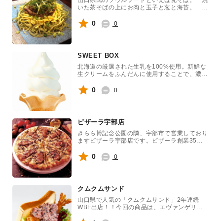
いた茶そばの上にお肉と玉子と葱と海苔。 美
味しい出汁をかければ皆のヒーローの歓声で
す。 是非、山口県名物を食べてください。
0
0
SWEET BOX
北海道の厳選された生乳を100%使用。新鮮な
生クリームをふんだんに使用することで、濃厚
なのに後味サッパリに仕上げた当社の看板商品
です。さらに、余分な添加物が一切入っていな
0
0
い無添加ソフトクリームです。
ピザーラ宇部店
きらら博記念公園の隣、宇部市で営業しており
ますピザーラ宇部店です。ピザーラ創業35
年、今でも愛され続けるテリヤキチキンをイベ
ント用に特別なサイズで販売します！他にもイ
0
0
タリアーナやサイドメニューなども販売！
クムクムサンド
山口県で人気の「クムクムサンド」2年連続
WBF出店！！今回の商品は、エヴァンゲリオ
ンとのコラボ商品を販売！！店舗で人気の海老