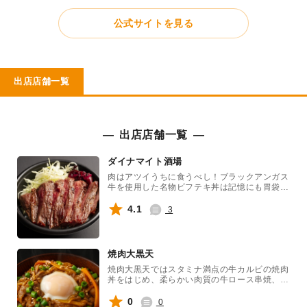
公式サイトを見る
出店店舗一覧
出店店舗一覧
ダイナマイト酒場
肉はアツイうちに食うべし！ブラックアンガス
牛を使用した名物ビフテキ丼は記憶にも胃袋に
も残る逸品です。米国産黒毛牛の『味力』をど
うぞ！
4.1
3
焼肉大黒天
焼肉大黒天ではスタミナ満点の牛カルビの焼肉
丼をはじめ、柔らかい肉質の牛ロース串焼、コ
リコリ食感のタン塩串焼など、美味しい焼肉メ
ニューを提供しております！
0
0