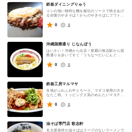
鉄板ダイニングりゅう
コシの強い独特な麵を秘伝のソースで焼きあげ
る自慢のやきそば！からのやきそばにフワトロ
玉子焼をトッピングしてマヨネーズで〆るフェ
ス飯一番人気「タマヨちゃん」是非ご賞味くだ
0
0
さい！
沖縄国際通り じなんぼう
はいさい！沖縄から出店！那覇の牧志駅から国
際通りを歩いてすぐ「うちな〜だいにんぐ じ
なんぼう」です！県産食材を使った「でーじ
ま〜さん」沖縄料理を準備しましょうね〜！イ
0
0
ーヤーサーサーしましょうね〜！
鉄板工房マルマサ
生地がふわふわ中とろ〜り。マダコ使用の大き
なたこ焼。トッピング人気のめんたいマヨチー
ズのせ。是非一度食べてみて！
0
0
油そば専門店 歌志軒
名古屋発祥の油そばはスープのないラーメンで