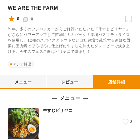
WE ARE THE FARM
0
0
昨年、多くのフジロッカーからご好評いただいた「牛すじビリヤニ」
がさらにパワーアップして苗場にカムバック！本場バスマティライス
を使用し、12種のスパイスとトマトなど自社農場で栽培する新鮮な野
菜に圧力鍋でほろほろに仕上げた牛すじを加えたグレイビーで炊き上
げる。今年のフェスご飯はビリヤニで決まり！
アジア料理
メニュー
レビュー
店舗詳細
メニュー
牛すじビリヤニ
0