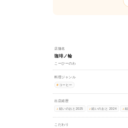
店舗名
珈琲ノ輪
こーひーのわ
料理ジャンル
コーヒー
出店経歴
結いのおと2025
結いのおと 2024
こだわり