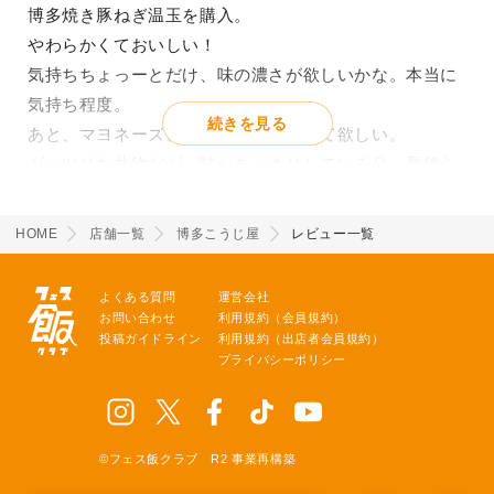
博多焼き豚ねぎ温玉を購入。
やわらかくておいしい！
気持ちちょっーとだけ、味の濃さが欲しいかな。本当に
気持ち程度。
続きを見る
あと、マヨネーズ、もうちょっとかけて欲しい。
ガッツリな丼物だが、味があっさりしている分、最後ら
へんで物足りなくなってしまう。。
七味、一味とかあってもいいかも！
HOME
店舗一覧
博多こうじ屋
レビュー一覧
辛味系の調味料と合いそう！
よくある質問
運営会社
お問い合わせ
利用規約（会員規約）
投稿ガイドライン
利用規約（出店者会員規約）
プライバシーポリシー
©フェス飯クラブ R2 事業再構築