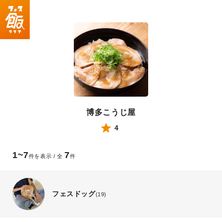
博多こうじ屋
4
1~7
7
件を表示 / 全
件
フェスドッグ
(19)