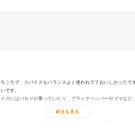
ごろごろで、スパイスもバランスよく使われてておいしかったで
らいです。
ライスにはパセリが乗っていたり、ブラックペッパーやゴマなど
続きを見る
けあって、レンコン以外のカレーの中に入っている野菜はどれも
な味わいおいしかった。