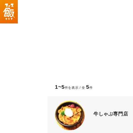
1~5
5
件を表示 / 全
件
牛しゃぶ専門店 