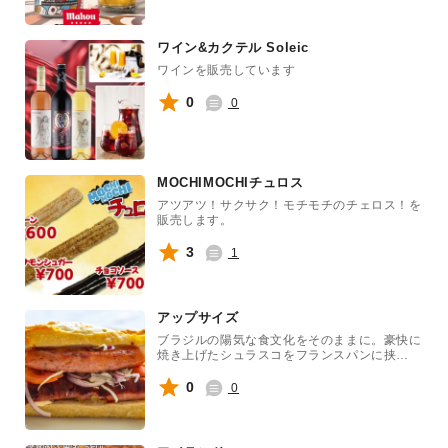
ワイン&カクテル Soleic
ワインを販売しています
0
0
MOCHIMOCHIチュロス
アツアツ！サクサク！モチモチのチェロス！を
販売します。
3
1
アップサイズ
ブラジルの陽気な食文化をそのままに。豪快に
焼き上げたシュラスコをフランスパンに挟
み、“肉欲”を満たす圧倒的ボリュームの一品で
す。
0
0