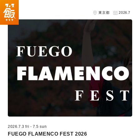
東京都
2026.7
2026.7.3 fri
-
7.5 sun
FUEGO FLAMENCO FEST 2026