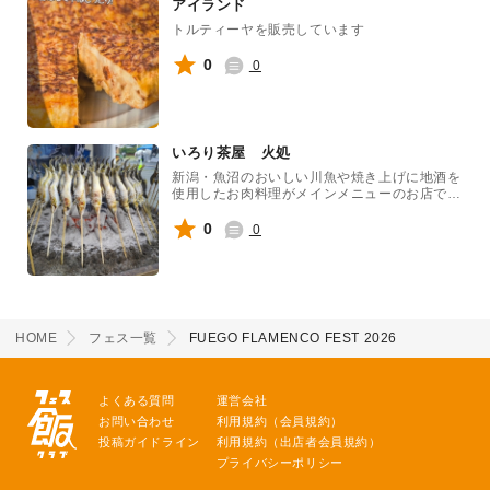
アイランド
トルティーヤを販売しています
0
0
いろり茶屋 火処
新潟・魚沼のおいしい川魚や焼き上げに地酒を
使用したお肉料理がメインメニューのお店で
す。
0
0
HOME
フェス一覧
FUEGO FLAMENCO FEST 2026
よくある質問
運営会社
お問い合わせ
利用規約（会員規約）
投稿ガイドライン
利用規約（出店者会員規約）
プライバシーポリシー