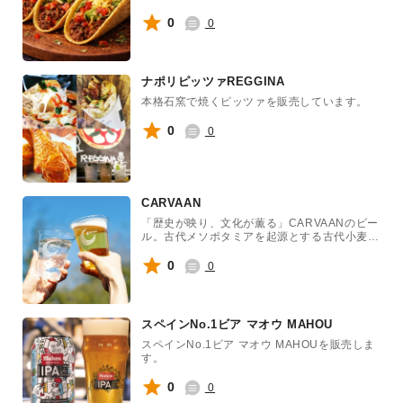
ーアンダギー、ジーマーミ(ピーナッツ)豆腐を
使ったドリンクは当店だけの限定メニュー！
0
0
NUTS PARTYにピッタリです！
ナポリピッツァREGGINA
本格石窯で焼くピッツァを販売しています。
0
0
CARVAAN
「歴史が映り、文化が薫る」CARVAANのビー
ル。古代メソポタミアを起源とする古代小麦
や、アレキサンダー大王の港町で実るライム、
アンデス山麓のカカオ豆など、世界各地から直
0
0
輸入する特別な原料を使い醸造するクラフトビ
ール。CARVAANブルワリーのビールは2017
年の設立から6年間で44のメダルを受賞。味わ
いも格別です。
スペインNo.1ビア マオウ MAHOU
スペインNo.1ビア マオウ MAHOUを販売しま
す。
0
0